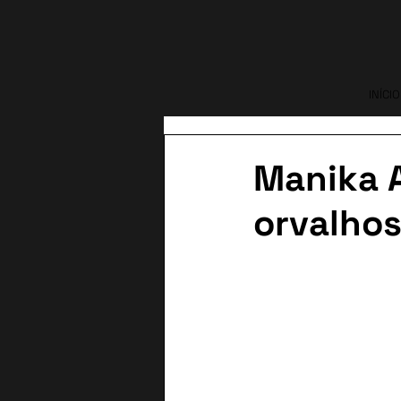
INÍCIO
Manika A
orvalho