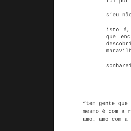
foi por
s’eu nã
isto é,
que enc
descob
maravil
sonhare
“tem gente que 
mesmo é com a r
amo. amo com a 