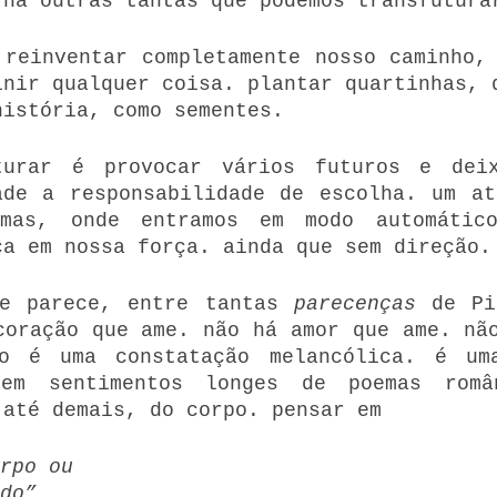
 há outras tantas que podemos transfutura
 reinventar completamente nosso caminho, 
inir qualquer coisa. plantar quartinhas, q
história, como sementes.
turar é provocar vários futuros e deix
ade a responsabilidade de escolha. um at
mas, onde entramos em modo automático
ça em nossa força. ainda que sem direção.
e parece, entre tantas 
parecenças
 de Pi
coração que ame. não há amor que ame. não
o é uma constatação melancólica. é uma
em sentimentos longes de poemas român
 até demais, do corpo. pensar em
orpo ou 
do”