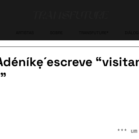
TRANSFUTURE
ARTISTAS
SOBRE
TRANSFUTURE*
DIÁLO
déníkẹ́ escreve “visit
s”
 *** u