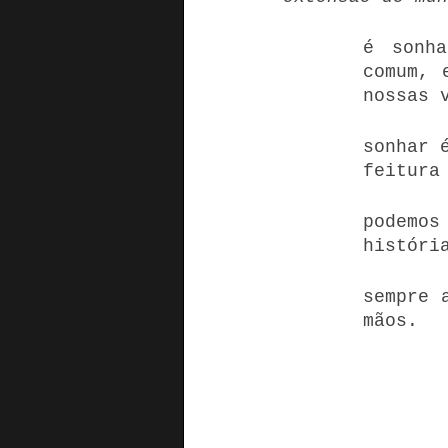
é sonha
comum, 
nossas 
sonhar 
feitura
podemo
históri
sempre 
mãos.