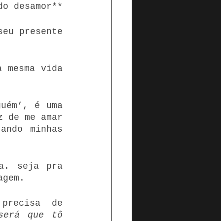
do desamor**
eu presente 
 mesma vida 
uém’, é uma 
 de me amar 
ando minhas 
. seja pra 
agem.
recisa de 
será que tô 