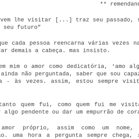
** remendan
vem lhe visitar [...] traz seu passado, s
 seu futuro” 
que cada pessoa reencarna várias vezes na
çar demais a cabeça. mas insisto.
em mim o amor como dedicatória, ‘amo alg
 ainda não perguntada, saber que sou capaz
a - às vezes. assim, estou sempre visit
tanto quem fui, como quem fui me visita
r algo pendente ou dar um empurrão de cor
amor próprio, assim como um nome, p
ão. uma hora a pergunta sempre chega, 