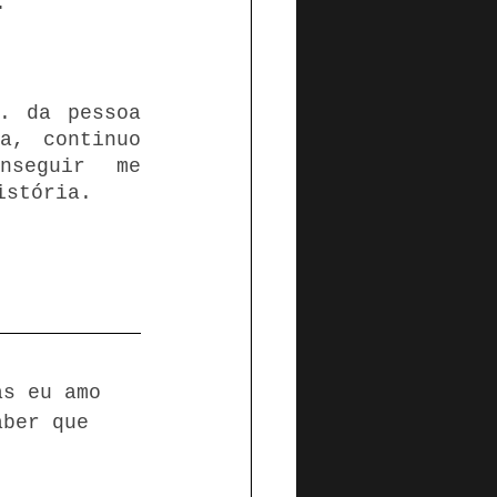
.
. da pessoa 
, continuo 
seguir me 
istória.
as eu amo 
aber que 