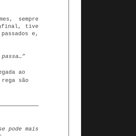
es, sempre 
final, tive 
passados e, 
 passa…”
egada ao 
 rega são 
e pode mais 