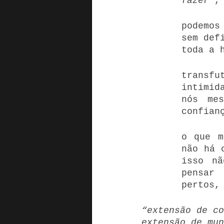
fazer”
,
podemos
sem def
toda a 
transfu
intimid
nós mes
confian
o que m
não há 
isso nã
pensar 
pertos,
“extensão de c
extensão de mun