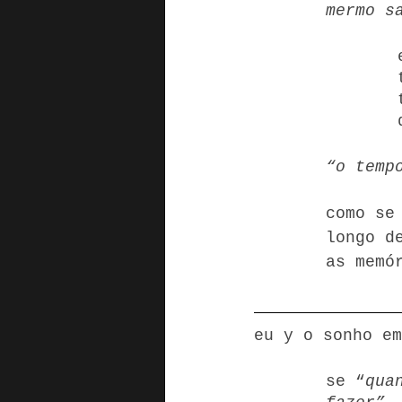
mermo s
“o temp
como se
longo d
as memó
eu y o sonho em
se “
qua