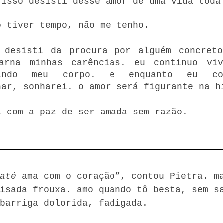
 isso desisti desse amor de uma vida toda
o tiver tempo, não me tenho. 
 desisti da procura por alguém concreto
arna minhas carências. eu continuo viva
rindo meu corpo. e enquanto eu con
har, sonharei. o amor será figurante na h
i com a paz de ser amada sem razão.
até
 ama com o coração”, contou Pietra. m
isada frouxa. amo quando tô besta, sem s
barriga dolorida, fadigada.