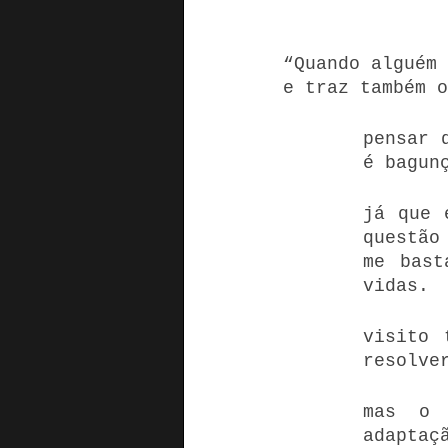
“Quando alguém 
e traz também o
pensar 
é bagun
já que 
questão
me bast
vidas.
visito 
resolve
mas o 
adaptaç