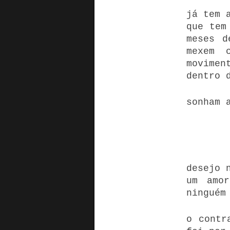
já tem 
que tem
meses d
mexem 
movimen
dentro 
sonham 
desejo 
um amor
ninguém
o contr