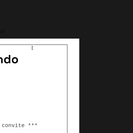
GOS
ando
m convite ***